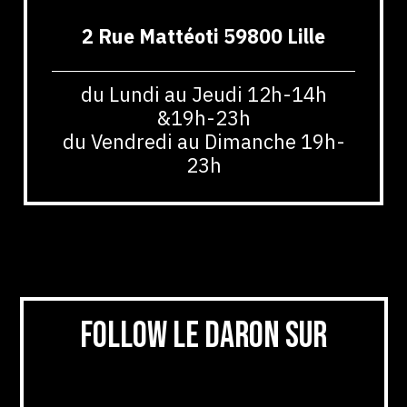
2 Rue Mattéoti 59800 Lille
du Lundi au Jeudi 12h-14h
&19h-23h
du Vendredi au Dimanche 19h-
23h
🥔 Le Savoie Burger 🥔 (la raclette
à foison)
Pain bio gourmet, haché bœuf français 150g, sauce
poivre maison, bacon de dinde, double fromage
raclette et galette de pommes de terre.
Follow le daron sur
13,50€