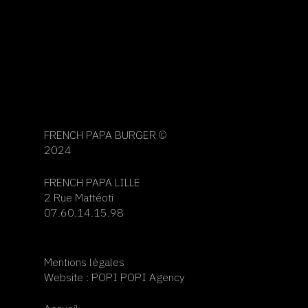
🧅 Le BIG Mama 🧅
Burger poutine halal
Pain bio gourmet, haché façon bouchère, tenders
Lille Tourcoing
de poulet pané, emmental, cheddar top, sauce
white et oignons confits.
15,50€
FRENCH PAPA BURGER ©
2024
FRENCH PAPA LILLE
2 Rue Mattéoti
07.60.14.15.98
Mentions légales
Website :
POPI POPI Agency
🍄 Chicken Forest 🍄