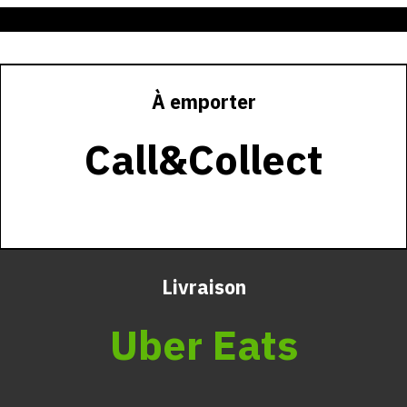
4,8 ⭐️⭐️⭐️⭐️⭐️ sur UberEat 🍔 4,5 ⭐️⭐️⭐️⭐️⭐️ sur Deliveroo 🍔
À emporter
Call&Collect
Livraison
Uber Eats