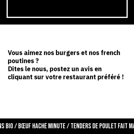
Vous aimez nos burgers et nos french
poutines ?
Burger poulet pané
Dites le nous, postez un avis en
cliquant sur votre restaurant préféré !
Servi avec frites fraîches maison
🍟
ou
Poutinette (+4€) 🍟🧀
 BIO / BŒUF HACHÉ MINUTE / TENDERS DE POULET FAIT MAI